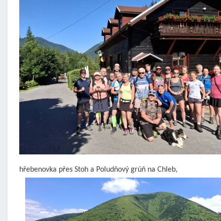
hřebenovka přes Stoh a Poludňový grúň na Chleb,