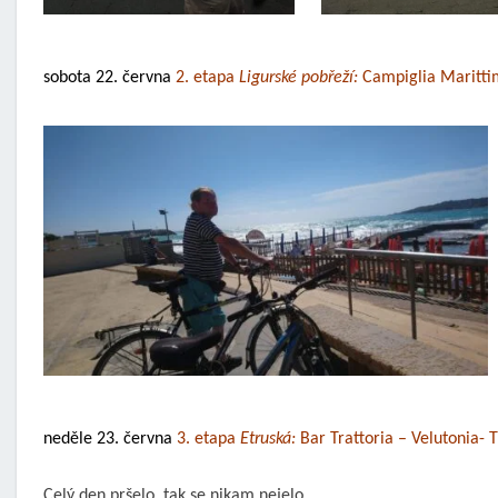
sobota 22. června
2. etapa
Ligurské pobřeží:
Campiglia Marittim
neděle 23. června
3. etapa
Etruská:
Bar Trattoria – Velutonia- T
Celý den pršelo, tak se nikam nejelo.