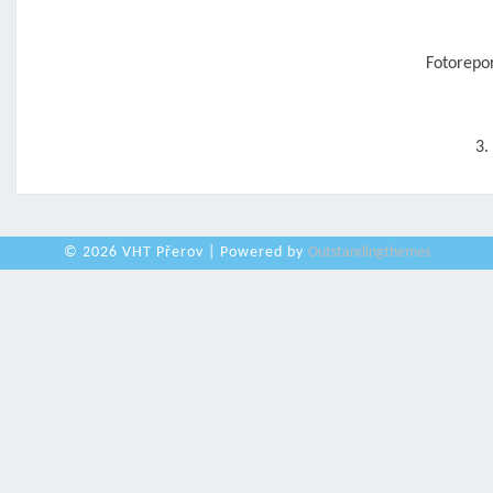
Post
navigation
Fotorepo
3.
© 2026 VHT Přerov | Powered by
Outstandingthemes