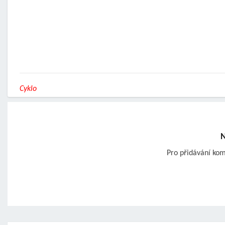
Cyklo
N
Pro přidávání ko