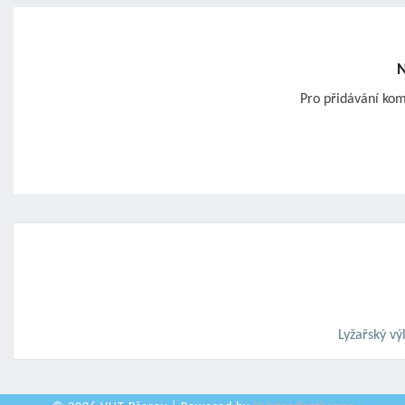
N
Pro přidávání ko
Post
navigation
Lyžařský vý