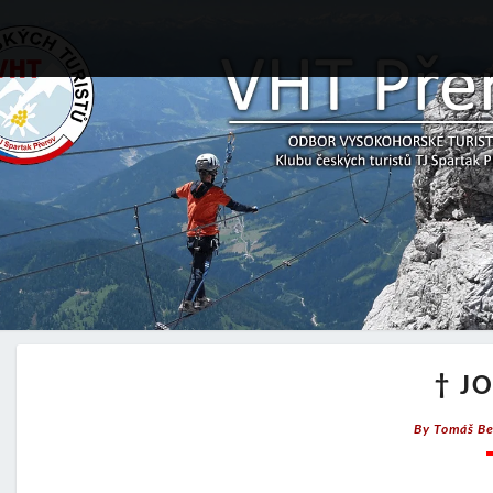
† J
By
Tomáš Be