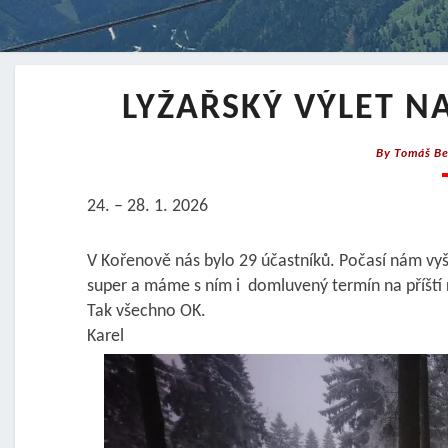
LYŽAŘSKÝ VÝLET NA
By
Tomáš Be
24. – 28. 1. 2026
V Kořenově nás bylo 29 účastníků. Počasí nám vyšlo
super a máme s ním i domluvený termín na příští 
Tak všechno OK.
Karel