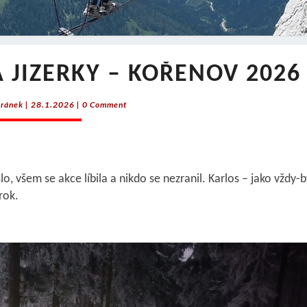
LYŽAŘSKÝ
 JIZERKY – KOŘENOV 2026
VÝLET
NA
Comments
ránek
|
28.1.2026
|
0 Comment
JIZERKY
–
KOŘENOV
2026
, všem se akce líbila a nikdo se nezranil. Karlos – jako vždy-b
rok.