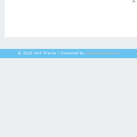
3.
© 2026 VHT Přerov | Powered by
Outstandingthemes