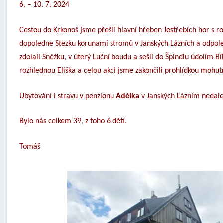
6. – 10. 7. 2024
Cestou do Krkonoš jsme přešli hlavní hřeben Jestřebích hor s r
dopoledne Stezku korunami stromů v Janských Lázních a odpol
zdolali Sněžku, v úterý Luční boudu a sešli do Špindlu údolím 
rozhlednou Eliška a celou akci jsme zakončili prohlídkou mohut
Ubytování i stravu v penzionu
Adélka
v Janských Lázním nedale
Bylo nás celkem 39, z toho 6 dětí.
Tomáš