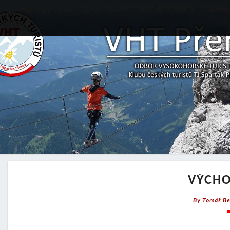
VÝCHO
By
Tomáš Be