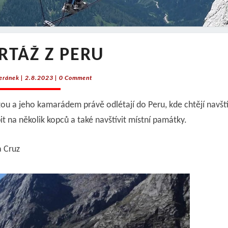
REPORTÁŽ
RTÁŽ Z PERU
Z
PERU
Comments
eránek
|
2.8.2023
|
0 Comment
ou a jeho kamarádem právě odlétají do Peru, kde chtějí navští
 na několik kopců a také navštívit místní památky.
a Cruz