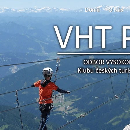
Domů
O Nás