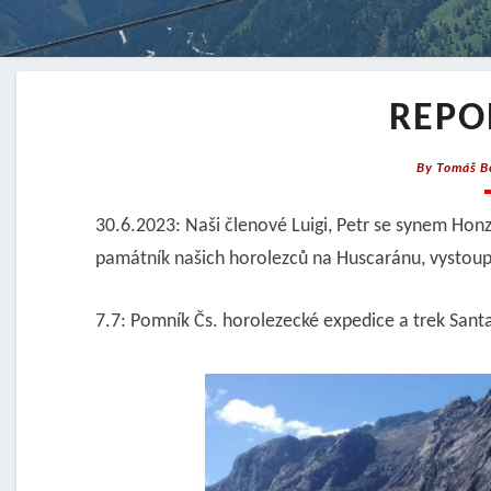
REPO
By
Tomáš B
30.6.2023: Naši členové Luigi, Petr se synem Honz
památník našich horolezců na Huscaránu, vystoupit
7.7: Pomník Čs. horolezecké expedice a trek Sant