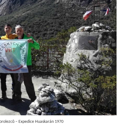
orolezců – Expedice Huaskarán 1970