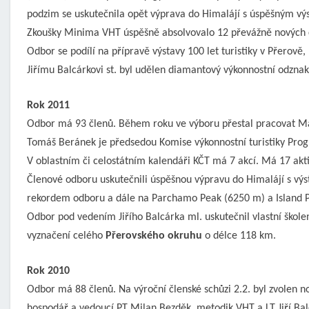
podzim se uskutečnila opět výprava do Himalájí s úspěšným v
Zkoušky Minima VHT úspěšně absolvovalo 12 převážně nových 
Odbor se podílí na přípravě výstavy 100 let turistiky v Přerově,
Jiřímu Balcárkovi st. byl udělen diamantový výkonnostní odznak
Rok 2011
Odbor má 93 členů. Během roku ve výboru přestal pracovat Mart
Tomáš Beránek je předsedou Komise výkonnostní turistiky Pro
V oblastním či celostátním kalendáři KČT má 7 akcí. Má 17 akti
Členové odboru uskutečnili úspěšnou výpravu do Himalájí s 
rekordem odboru a dále na Parchamo Peak (6250 m) a Island 
Odbor pod vedením Jiřího Balcárka ml. uskutečnil vlastní škol
vyznačení celého
Přerovského okruh
u
o délce 118 km.
Rok 2010
Odbor má 88 členů. Na výroční členské schůzi 2.2. byl zvolen 
hospodář a vedoucí PT Milan Bezděk, metodik VHT a LT Jiří Bal