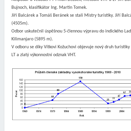
Bujnoch, klasifikátor Ing. Martin Tomek.
Jiří Balcárek a Tomáš Beránek se stali Mistry turistiky. Jiří B
(4505m).
Odbor uskutečnil úspěšnou 5-člennou výpravu do indického La
Kilimanjaro (5895 m).
V odboru se díky Vítkovi Kožuchovi objevuje nový druh turistik
LT a zlatý výkonnostní odznak VHT.