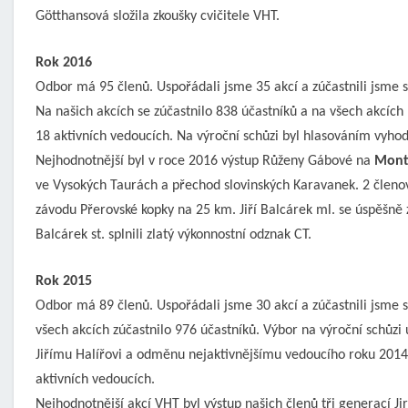
Götthansová složila zkoušky cvičitele VHT.
Rok 2016
Odbor má 95 členů. Uspořádali jsme 35 akcí a zúčastnili jsme se
Na našich akcích se zúčastnilo 838 účastníků a na všech akcíc
18 aktivních vedoucích. Na výroční schůzi byl hlasováním vyhod
Nejhodnotnější byl v roce 2016 výstup Růženy Gábové na
Mont
ve Vysokých Taurách a přechod slovinských Karavanek. 2 členov
závodu Přerovské kopky na 25 km. Jiří Balcárek ml. se úspěšně
Balcárek st. splnili zlatý výkonnostní odznak CT.
Rok 2015
Odbor má 89 členů. Uspořádali jsme 30 akcí a zúčastnili jsme s
všech akcích zúčastnilo 976 účastníků. Výbor na výroční schůzi u
Jiřímu Halířovi a odměnu nejaktivnějšímu vedoucího roku 2014 
aktivních vedoucích.
Nejhodnotnější akcí VHT byl výstup našich členů tři generací Jir