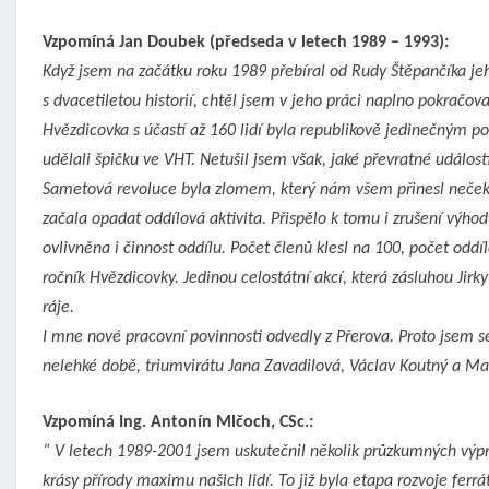
Vzpomíná Jan Doubek (předseda v letech 1989 – 1993):
Když jsem na začátku roku 1989 přebíral od Rudy Štěpančíka je
s dvacetiletou historií, chtěl jsem v jeho práci naplno pokračov
Hvězdicovka s účastí až 160 lidí byla republikově jedinečným poč
udělali špičku ve VHT. Netušil jsem však, jaké převratné událost
Sametová revoluce byla zlomem, který nám všem přinesl nečekan
začala opadat oddílová aktivita. Přispělo k tomu i zrušení výhod
ovlivněna i činnost oddílu. Počet členů klesl na 100, počet oddíl
ročník Hvězdicovky. Jedinou celostátní akcí, která zásluhou Jir
ráje.
I mne nové pracovní povinnosti odvedly z Přerova. Proto jsem se
nelehké době, triumvirátu Jana Zavadilová, Václav Koutný a Ma
Vzpomíná Ing. Antonín Mlčoch, CSc.:
“ V letech 1989-2001 jsem uskutečnil několik průzkumných výpra
krásy přírody maximu našich lidí. To již byla etapa rozvoje ferrá