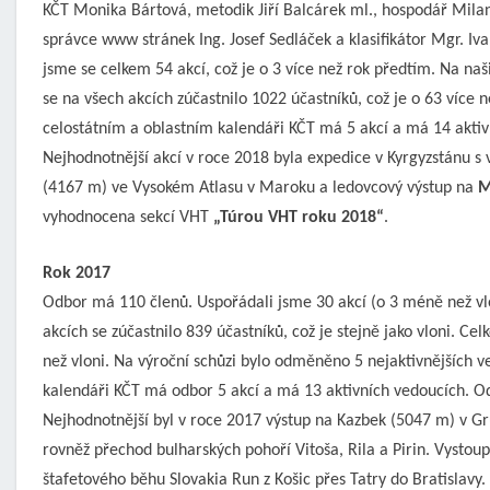
KČT Monika Bártová, metodik Jiří Balcárek ml., hospodář Mila
správce www stránek Ing. Josef Sedláček a klasifikátor Mgr. Iv
jsme se celkem 54 akcí, což je o 3 více než rok předtím. Na naš
se na všech akcích zúčastnilo 1022 účastníků, což je o 63 více 
celostátním a oblastním kalendáři KČT má 5 akcí a má 14 aktiv
Nejhodnotnější akcí v roce 2018 byla expedice v Kyrgyzstánu 
(4167 m) ve Vysokém Atlasu v Maroku a ledovcový výstup na
M
vyhodnocena sekcí VHT
„Túrou VHT roku 2018“
.
Rok 2017
Odbor má 110 členů. Uspořádali jsme 30 akcí (o 3 méně než vlon
akcích se zúčastnilo 839 účastníků, což je stejně jako vloni. Ce
než vloni. Na výroční schůzi bylo odměněno 5 nejaktivnějších 
kalendáři KČT má odbor 5 akcí a má 13 aktivních vedoucích.
Nejhodnotnější byl v roce 2017 výstup na Kazbek (5047 m) v Gru
rovněž přechod bulharských pohoří Vitoša, Rila a Pirin. Vystoup
štafetového běhu Slovakia Run z Košic přes Tatry do Bratislavy.