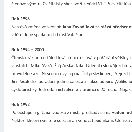
členové výboru. Cvičitelský sbor tvoří 4 vůdci VHT, 5 cvičitelů
Rok 1996
Nastává změna ve vedení:
Jana Zavadilová se stává předsedo
v této době spadá pod oblast Valašsko.
Rok 1994 – 2000
Členská základna stále klesá, odbor ustává v pořádání většiny c
vlastních: Mikulášská, Štěpánská jízda, týdenní cyklozájezd do z
pravidelně akcí Novoroční výstup na Čekyňský kopec, Přejezd Ji
Jiří Pešák drží pořádání jediné celostátní akce odboru „Velik
cykloturistiky. Jednodenních akcí je v průměru 20 ročně. Nejakti
Rok 1993
Po odstupu ing. Jana Doubka z místa předsedy se
na vedení od
Někteří klíčoví cvičitelé se začínají věnovat podnikání. Členská