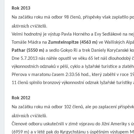
Rok 2013
Na začátku roku má odbor 98 členů, příspěvky však zaplatilo p
aktivních cvičitelů.
Velmi hodnotný je výstup Pavla Horného a Evy Sedlákové na ne
Tomáše Mádra na
Zumsteinspitze (4563 m)
ve Walliských Alp
Pathar (5550 m)
a sedlo Gokyo Ri a trek Daniely Koryčanské 
Dne 5.7.2013 nás náhle opustil ve věku 65 let náš dlouhodobý 
výkonnostních odznaků v pěší, cyklo a lyžařské turistice a zlat
Přerova v maratonu časem 2:33:56 hod., který zaběhl v roce 1
11 členů splnilo bronzový výkonnostní odznak lyžařské turistiky
Rok 2012
Na začátku roku má odbor 102 členů, ale po zaplacení příspěvk
aktivních cvičitelů.
Členové odboru uskutečnili v zimě výpravu do Jižní Ameriky 
(6959 m) a v létě pak do Kyrgychstánu s úspěšným výstupem 