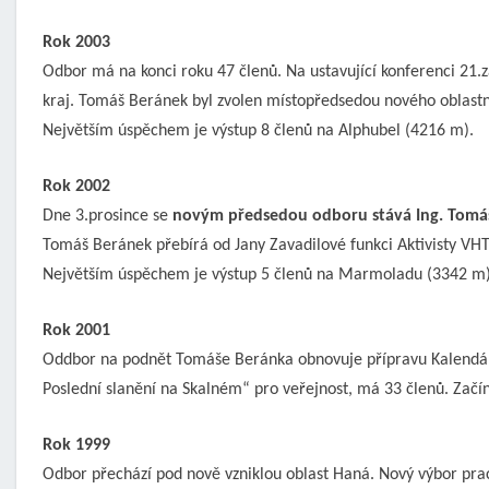
Rok 2003
Odbor má na konci roku 47 členů. Na ustavující konferenci 21.z
kraj. Tomáš Beránek byl zvolen místopředsedou nového oblast
Největším úspěchem je výstup 8 členů na Alphubel (4216 m).
Rok 2002
Dne 3.prosince se
novým předsedou odboru stává Ing. Tomá
Tomáš Beránek přebírá od Jany Zavadilové funkci Aktivisty VHT
Největším úspěchem je výstup 5 členů na Marmoladu (3342 m)
Rok 2001
Oddbor na podnět Tomáše Beránka obnovuje přípravu Kalendáře a
Poslední slanění na Skalném“ pro veřejnost, má 33 členů. Začín
Rok 1999
Odbor přechází pod nově vzniklou oblast Haná. Nový výbor prac