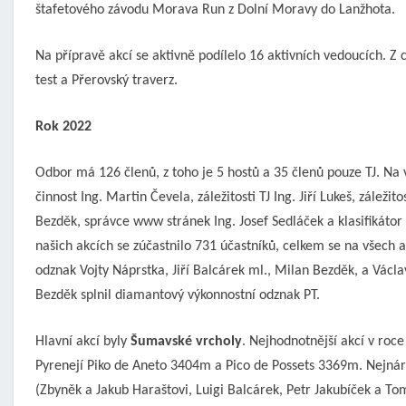
štafetového závodu Morava Run z Dolní Moravy do Lanžhota.
Na přípravě akcí se aktivně podílelo 16 aktivních vedoucích. Z
test a Přerovský traverz.
Rok 2022
Odbor má 126 členů, z toho je 5 hostů a 35 členů pouze TJ. Na 
činnost Ing. Martin Čevela, záležitosti TJ Ing. Jiří Lukeš, zále
Bezděk, správce www stránek Ing. Josef Sedláček a klasifikátor 
našich akcích se zúčastnilo 731 účastníků, celkem se na všech 
odznak Vojty Náprstka, Jiří Balcárek ml., Milan Bezděk, a Vác
Bezděk splnil diamantový výkonnostní odznak PT.
Hlavní akcí byly
Šumavské vrcholy
. Nejhodnotnější akcí v roc
Pyrenejí Piko de Aneto 3404m a Pico de Possets 3369m. Nejnár
(Zbyněk a Jakub Haraštovi, Luigi Balcárek, Petr Jakubíček a T