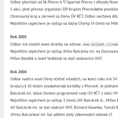
Odbor přechází od Sk Přerov k TJ Spartak Přerov z důvodu fina
5 akcí, plně převzal organizaci DP Krajem Přerovského povstán
Olomoucký kraj a zároveň za člena ÚV KČT. Odbor nechává dělat
Největším úspěchem je výstup na bájný Olymp (4 členů na Miki
Rok 2005
www.mujweb.cz/ww
Odbor má vlastní www stránky na adrese
Největším úspěchem je výstup Jiřího Balcárka ml. na Damavand 
Milan Bezděk a Josef Sedláček se stali vedoucími VHT.
Rok 2004
Odbor nabírá nové členy včetně mladých, na konci roku má 54 čl
brožuru k 35 letům vysokohorské turistiky v Přerově. Je jediný
Balcárek ml. stává členem programové rady OV KČT v sekci VH
Největším úspěchem je výstup 3 členů (Jiří Balcárek st., Mil
Jiří Balcárek ml. se stal vůdcem VHT, Richard Havelka, Tomáš B
Jiřímu Balcárkovi ml. byl udělen zlatý výkonnostní odznak LT.