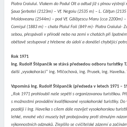
Piatra Craiului. Vlakem do Podul Olt a odtud již s plnou výstrojí
Şaua Şerbotei (2123m) – Vf. Negoiu (2535 m) – L. Călţun (2135 
Moldoveanu (2544m) – pod Vf. Gălăşescu Maru (cca 2200m) – Vf
Comişul (1883 m) – chata Plaiul Foii (849 m)- Piatra Craiului- Z
sebou, přespávali v přírodě nebo na zemi v chatách při špatném
obětavě sestupoval z hřebene do údolí a donášel chybějící potra
Rok 1971
Ing. Rudolf Štěpančík se stává předsedou odboru turistiky TJ
další „vysokohoráci“ ing. Mlčochová, ing. Prusek, ing. Havelka.
Vzpomíná Ing. Rudolf Štěpančík (předseda v letech 1971 – 198
„Rok 1971 prohloubil naše sepětí s organizovanou turistikou. Př
s možnostmi provádění kvalifikované vysokohorské turistiky. Do 
později i Ing. Havelka s cílem dále rozvíjet vysokohorskou turist
lehké, mnohé věci musely být probojovány proti strnulým názorů
výkonnostních odznaků. Zlepšilo se cvičitelské zázemí a začínám