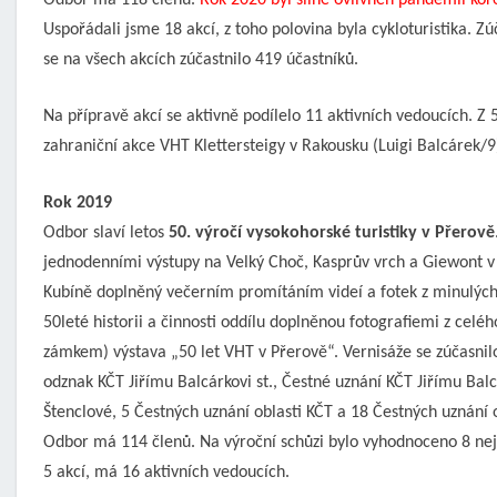
Odbor má 118 členů.
Rok 2020 byl silně ovlivněn pandemii ko
Uspořádali jsme 18 akcí, z toho polovina byla cykloturistika. Zú
se na všech akcích zúčastnilo 419 účastníků.
Na přípravě akcí se aktivně podílelo 11 aktivních vedoucích. Z 5
zahraniční akce VHT Klettersteigy v Rakousku (Luigi Balcárek/9
Rok 2019
Odbor slaví letos
50. výročí vysokohorské turistiky v Přerově
jednodenními výstupy na Velký Choč, Kasprův vrch a Giewont v 
Kubíně doplněný večerním promítáním videí a fotek z minulých
50leté historii a činnosti oddílu doplněnou fotografiemi z celé
zámkem) výstava „50 let VHT v Přerově“. Vernisáže se zúčasnilo
odznak KČT Jiřímu Balcárkovi st., Čestné uznání KČT Jiřímu Balcá
Štenclové, 5 Čestných uznání oblasti KČT a 18 Čestných uznání 
Odbor má 114 členů. Na výroční schůzi bylo vyhodnoceno 8 nej
5 akcí, má 16 aktivních vedoucích.