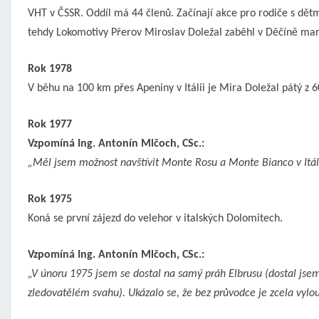
VHT v ČSSR. Oddíl má 44 členů. Začínají akce pro rodiče s dět
tehdy Lokomotivy Přerov Miroslav Doležal zaběhl v Děčíně mar
Rok 1978
V běhu na 100 km přes Apeniny v Itálii je Mira Doležal pátý z 60
Rok 1977
Vzpomíná Ing. Antonín Mlčoch, CSc.:
„Měl jsem možnost navštívit Monte Rosu a Monte Bianco v Itáli
Rok 1975
Koná se první zájezd do velehor v italských Dolomitech.
Vzpomíná Ing. Antonín Mlčoch, CSc.:
„V
únoru 1975 jsem se dostal na samý práh Elbrusu (dostal jse
zledovatělém svahu). Ukázalo se, že bez průvodce je zcela vylou