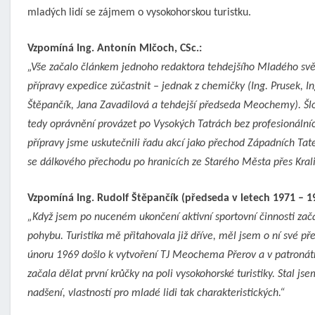
mladých lidí se zájmem o vysokohorskou turistku.
Vzpomíná Ing. Antonín Mlčoch, CSc.:
„Vše začalo článkem jednoho redaktora tehdejšího Mladého svět
přípravy expedice zúčastnit – jednak z chemičky (Ing. Prusek, In
Štěpančík, Jana Zavadilová a tehdejší předseda Meochemy). Šlo 
tedy oprávnění provázet po Vysokých Tatrách bez profesionálníc
přípravy jsme uskutečnili řadu akcí jako přechod Západních Tate
se dálkového přechodu po hranicích ze Starého Města přes Kral
Vzpomíná Ing. Rudolf Štěpančík
(předseda v letech 1971 – 19
„Když jsem po nuceném ukončení aktivní sportovní činnosti zača
pohybu. Turistika mě přitahovala již dříve, měl jsem o ní své př
únoru 1969 došlo k vytvoření TJ Meochema Přerov a v patronát
začala dělat první krůčky na poli vysokohorské turistiky. Stal j
nadšení, vlastností pro mladé lidi tak charakteristických.“