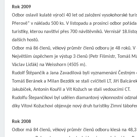
Rok 2009
Odbor oslavil kulaté výročí 40 let od založení vysokohorské turi
Přerově“ v nákladu 500 ks. V listopadu a prosinci odbor pořá
turistiky, kterou navštiví přes 700 návštěvníků. Vernisář 18.li
dalších hostů.
Odbor má 86 členů, věkový průměr členů odboru je 48 roků. V o
Největším úspěchem je výstup 3 členů (Petr Fišmistr, Tomáš M
Václav Liďák) na Weisshorn (4505 m).
Rudolf Štěpančík a Jana Zavadilová byli vyznamenáni Čestným o
Tomáš Beránek a Milan Bezděk se stali cvičiteli LT, Jiří Balcáre
Jakubíček, Antonín Kouřil a Vít Kožuch se stali vedoucími CT.
Rudolfu Štepančíkovi byl udělen diamantový výkonnostní odznak 
díky Vítovi Kožuchovi objevuje nový druh turistiky Zimní táboře
Rok 2008
Odbor má 84 členů, věkový průměr členů odboru klesá na 48,3 r