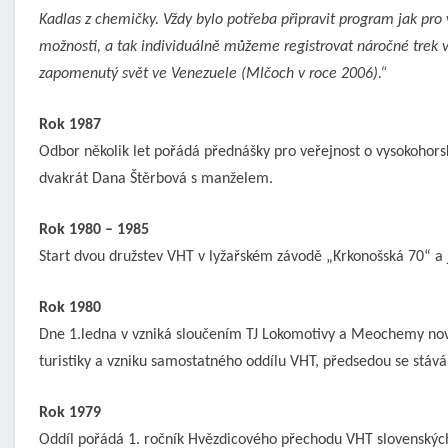
Kadlas z chemičky. Vždy bylo potřeba připravit program jak pro
možnosti, a tak individuálně můžeme registrovat náročné trek v 
zapomenutý svět ve Venezuele (Mlčoch v roce 2006).“
Rok 1987
Odbor několik let pořádá přednášky pro veřejnost o vysokohorské
dvakrát Dana Štěrbová s manželem.
Rok 1980 – 1985
Start dvou družstev VHT v lyžařském závodě „Krkonošská 70“ a j
Rok 1980
Dne 1.ledna v vzniká sloučením TJ Lokomotivy a Meochemy nov
turistiky a vzniku samostatného oddílu VHT, předsedou se stává 
Rok 1979
Oddíl pořádá 1. ročník Hvězdicového přechodu VHT slovenských p