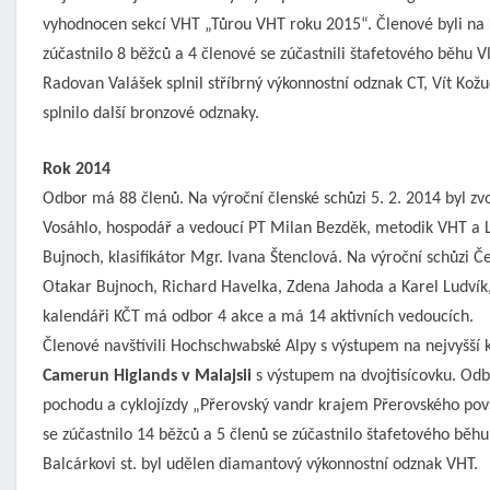
vyhodnocen sekcí VHT „Tůrou VHT roku 2015“. Členové byli na 
zúčastnilo 8 běžců a 4 členové se zúčastnili štafetového běhu V
Radovan Valášek splnil stříbrný výkonnostní odznak CT, Vít Kožu
splnilo další bronzové odznaky.
Rok 2014
Odbor má 88 členů. Na výroční členské schůzi 5. 2. 2014 byl z
Vosáhlo, hospodář a vedoucí PT Milan Bezděk, metodik VHT a LT
Bujnoch, klasifikátor Mgr. Ivana Štenclová. Na výroční schůzi Čes
Otakar Bujnoch, Richard Havelka, Zdena Jahoda a Karel Ludvík,
kalendáři KČT má odbor 4 akce a má 14 aktivních vedoucích.
Členové navštívili Hochschwabské Alpy s výstupem na nejvyšší
Camerun Higlands v Malajsii
s výstupem na dvojtisícovku. Odb
pochodu a cyklojízdy „Přerovský vandr krajem Přerovského povst
se zúčastnilo 14 běžců a 5 členů se zúčastnilo štafetového běhu
Balcárkovi st. byl udělen diamantový výkonnostní odznak VHT.