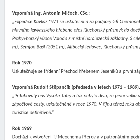
Vzpomíná Ing. Antonín Mlčoch, CSc.:
„Expedice Kavkaz 1971 se uskutečnila za podpory GŘ Chemopetro
hlavního kavkazského hřebene přes Kluchorský průsmyk do dnešn
Prahy+horský vůdce Voloďa z místní horolezecké základny. S cíl
m), Semjon Baši (3051 m), Alibecký ledovec, Kluchorský průsm
Rok 1970
Uskutečňuje se třídenní Přechod hřebenem Jeseníků a první zá
Vzpomíná Rudolf Štěpančík (předseda v letech 1971 – 1989),
„Přitahovaly nás Vysoké Tatry a tak nebylo divu, že první velká
zápočtové cesty, uskutečněné v roce 1970. V říjnu téhož roku
turistice definitivně.“
Rok 1969
Dochází k vytvoření TJ Meochema Přerov a v patronátním podn