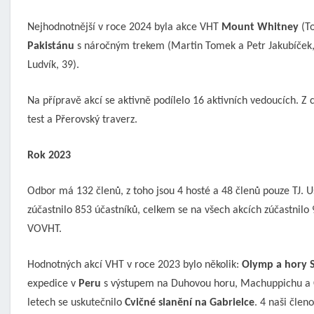
Nejhodnotnější v roce 2024 byla akce VHT
Mount
Whitney
(To
Pakistánu
s náročným trekem (Martin Tomek a Petr Jakubíček, 
Ludvík, 39).
Na přípravě akcí se aktivně podílelo 16 aktivních vedoucích. Z
test a Přerovský traverz.
Rok 2023
Odbor má 132 členů, z toho jsou 4 hosté a 48 členů pouze TJ. Us
zúčastnilo 853 účastníků, celkem se na všech akcích zúčastnil
VOVHT.
Hodnotných akcí VHT v roce 2023 bylo několik:
O
lymp a hory 
expedice v
Peru
s výstupem na Duhovou horu, Machuppichu a 
letech se uskutečnilo
Cvičné
slanění na
Gabrielce
. 4 naši člen