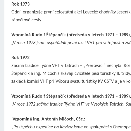
Rok 1973
Oddíl organizuje první celostátní akci Lovecké chodníky Jeseníků,
zápočtové ces­ty.
Vzpomíná Rudolf Štěpančík (předseda v letech 1971 – 1989), 
„V roce 1973 jsme uspořádali první akci VHT pro veřejnost a zača
Rok 1972
Začíná tradice Týdne VHT v Tatrách – „Přerováci“ nechybí. Rozbí
Štěpančík a ing. Mlčoch získávají cvičitele pěší turistiky II. tříd
zakládá komisi VHT při Výboru svazu turistiky KV ČSTV a je v 
Vzpomíná Rudolf Štěpančík (předseda v letech 1971 – 1989), 
„V roce 1972 začíná tradice Týdne VHT ve Vysokých Tatrách. Sa
Vzpomíná Ing. Antonín Mlčoch, CSc.:
„Po úspěchu expedice na Kavkaz jsme ve spolupráci s Chemopetr