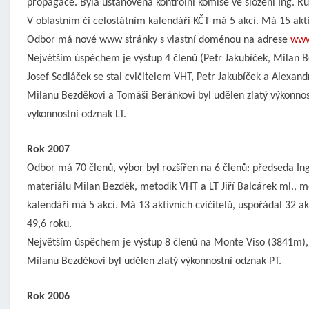
propagace. Byla ustanovena kontrolní komise ve složení Ing. Rud
V oblastním či celostátním kalendáři KČT má 5 akcí. Má 15 aktiv
Odbor má nové www stránky s vlastní doménou na adrese
www
Největším úspěchem je výstup 4 členů (Petr Jakubíček, Milan 
Josef Sedláček se stal cvičitelem VHT, Petr Jakubíček a Alexan
Milanu Bezděkovi a Tomáši Beránkovi byl udělen zlatý výkonnost
vykonnostní odznak LT.
Rok 2007
Odbor má 70 členů, výbor byl rozšířen na 6 členů: předseda In
materiálu Milan Bezděk, metodik VHT a LT Jiří Balcárek ml., me
kalendáři má 5 akcí. Má 13 aktivních cvičitelů, uspořádal 32 ak
49,6 roku.
Největším úspěchem je výstup 8 členů na Monte Viso (3841m),
Milanu Bezděkovi byl udělen zlatý výkonnostní odznak PT.
Rok 2006