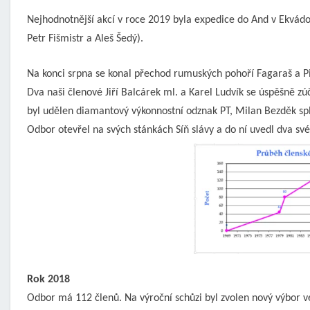
Nejhodnotnější akcí v roce 2019 byla expedice do And v Ekvád
Petr Fišmistr a Aleš Šedý).
Na konci srpna se konal přechod rumuských pohoří Fagaraš a Pi
Dva naši členové Jiří Balcárek ml. a Karel Ludvík se úspěšně z
byl udělen diamantový výkonnostní odznak PT, Milan Bezděk sp
Odbor otevřel na svých stánkách Síň slávy a do ní uvedl dva své 
Rok 2018
Odbor má 112 členů. Na výroční schůzi byl zvolen nový výbor ve