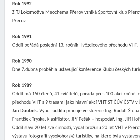
Rok 1992
Z TJ Lokomotiva Meochema Přerov vzniká Sportovní klub Přero
Přerov.
Rok 1991
Oddíl pořádá poslední 13. ročník Hvězdicového přechodu VHT.
Rok 1990
Dne 7.dubna proběhla ustavující konference Klubu českých turis
Rok 1989
Oddíl má 150 členů, 41 cvičitelů, pořádá přes 100 akcí ročně, 
přechodu VHT s 9 trasami jako hlavní akcí VHT ST ČÚV ČSTV v 
Jan Doubek.
Výbor oddílu pracuje ve složení: Ing. Rudolf Štěp
František Tryska, klasifikátor, Jiří Pešák – hospodář, Ing. Jiří H
Oddíl slaví 20 let své činnosti, vydal brožuru 20 let VHT v Pře
výstavu fotografií vysokohorské turistiky, na které byla vystave