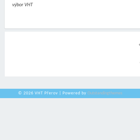
výbor VHT
Posts
navigation
© 2026 VHT Přerov | Powered by
Outstandingthemes