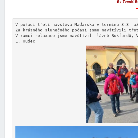
By
Tomáš B
V pořadí třetí návštěva Maďarska v termínu 3.3. až
Za krásného slunečného počasí jsme navštívili třet
V rámci relaxace jsme navštívili lázně Bükfürdő, V