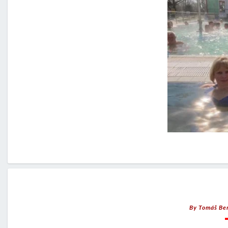
By
Tomáš Be