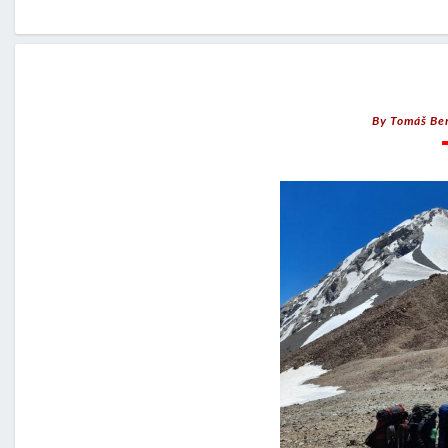
By
Tomáš Be