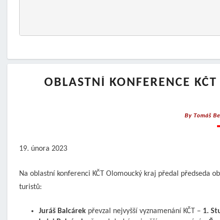
OBLASTNÍ KONFERENCE KČT
By
Tomáš Be
19. února 2023
Na oblastní konferenci KČT Olomoucký kraj předal předseda o
turistů:
Juráš Balcárek
převzal nejvyšší vyznamenání KČT –
1. S