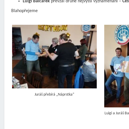
Luigi Balcárek
převzal druhé nejvyšší vyznamenání –
Čes
Blahopřejeme
Juráš přebírá „Náprstka“
Luigi a Juráš Ba