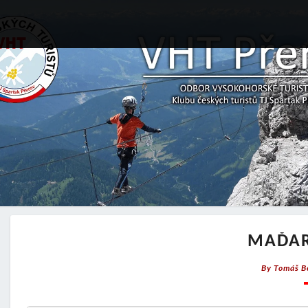
MAĎAR
By
Tomáš B