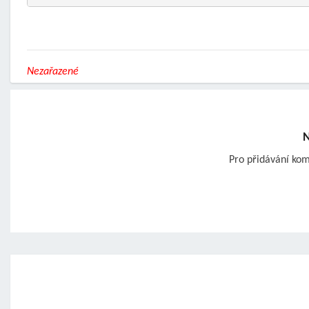
Nezařazené
N
Pro přidávání ko
Post
navigation