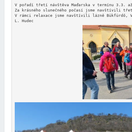
V pořadí třetí návštěva Maďarska v termínu 3.3. až
Za krásného slunečného počasí jsme navštívili třet
V rámci relaxace jsme navštívili lázně Bükfürdő, V