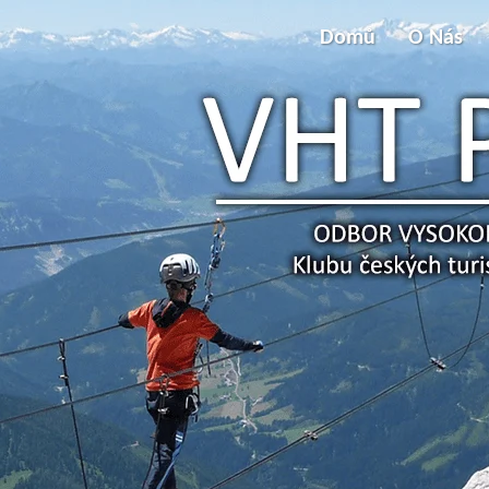
Domů
O Nás