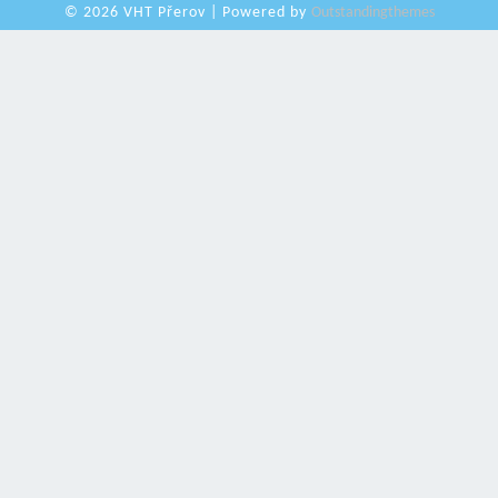
© 2026 VHT Přerov | Powered by
Outstandingthemes