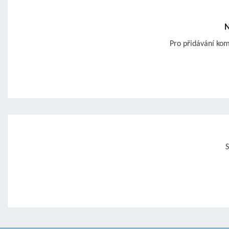
N
Pro přidávání ko
Post
navigation
S