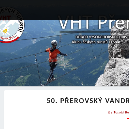
50. PŘEROVSKÝ VAND
By
Tomáš Be