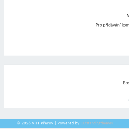
N
Pro přidávání ko
Post
navigation
Bos
© 2026 VHT Přerov | Powered by
Outstandingthemes