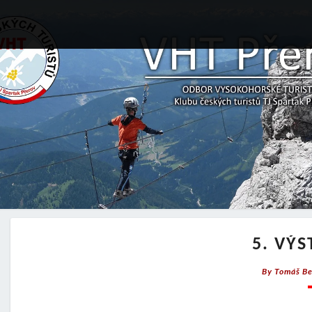
5. VÝ
By
Tomáš Be