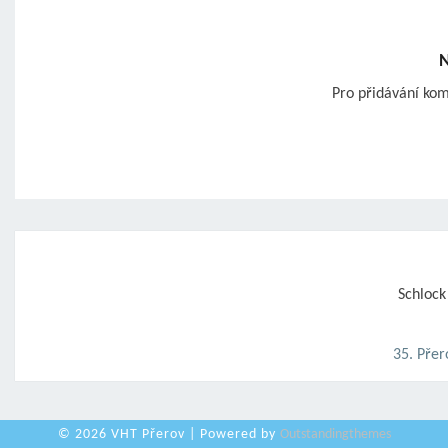
N
Pro přidávání ko
Post
navigation
Schlock
35. Přer
© 2026 VHT Přerov | Powered by
Outstandingthemes