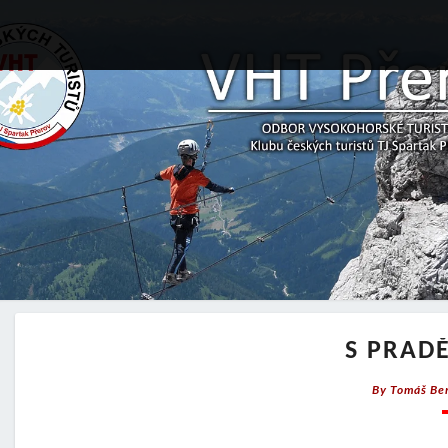
S PRAD
By
Tomáš Be