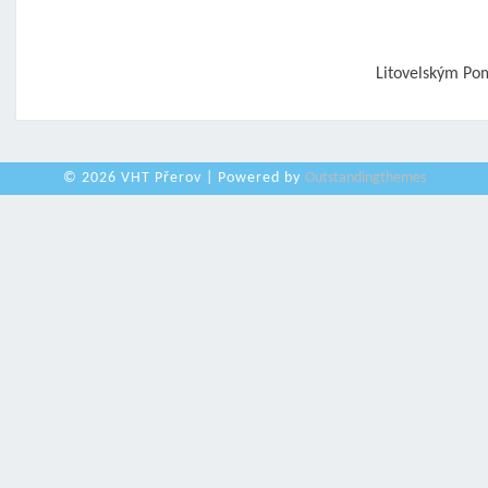
Litovelským P
© 2026 VHT Přerov | Powered by
Outstandingthemes