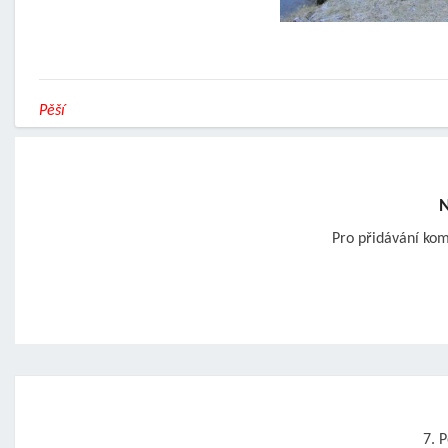
Pěší
N
Pro přidávání ko
Post
navigation
7. 