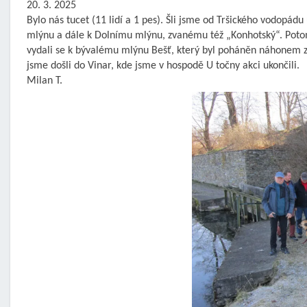
20. 3. 2025
Bylo nás tucet (11 lidí a 1 pes). Šli jsme od Tršického vodopá
mlýnu a dále k Dolnímu mlýnu, zvanému též „Konhotský“. Potom
vydali se k bývalému mlýnu Bešť, který byl poháněn náhonem z 
jsme došli do Vinar, kde jsme v hospodě U točny akci ukončili.
Milan T.