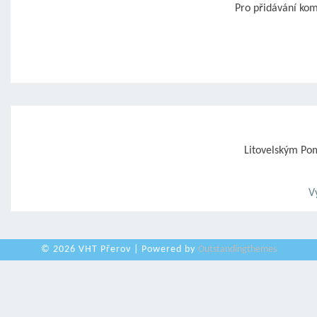
Pro přidávání ko
Post
navigation
Litovelským P
V
© 2026 VHT Přerov | Powered by
Outstandingthemes