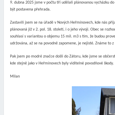
9. dubna 2025 jsme v počtu tří udělali plánovanou vycházku d
být postavena přehrada.
Zastavili jsem se na úřadě v Nových Heřmínovech, kde nás přija
plánovaná již v 2. pol. 18. století, i o jeho vývoji. Obec se roz
souhlasí s variantou o objemu 15 mil. m3 s tím, že budou prove
udržována, až se na povodně zapomene, je nejisté. Známe to z
Pak jsem po modré značce došli do Zátoru, kde jsme se občerstv
kde stejně jako v Heřmínovech byly viditelné povodňové škody.
Milan