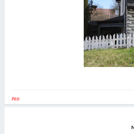
Pěší
N