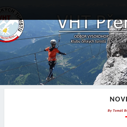
NOV
By
Tomáš B