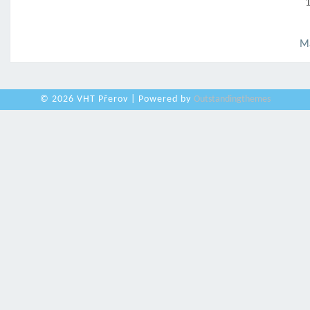
1
Ma
© 2026 VHT Přerov | Powered by
Outstandingthemes