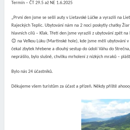
Termín – ČT 29.5 až NE 1.6.2025
„První den jsme se sešli auty v Lietavské Lúčke a vyrazili na Li
Rajeckých Teplic. Ubytování nám na 2 noci poskytly chatky Žiar
hlavních cílů – Kľak. Třetí den jsme vyrazili z ubytování zpět 
😊 na Veľkou Lúku (Martinské hole), kde jsme měli ubytování v 
čekal zbytek hřebene a dlouhý sestup do údolí Váhu do Strečna
neprášilo, bylo slušně, chvilku mrholení z nízkých mraků – plášt
Bylo nás 24 účastníků.
Děkujeme všem turistům za účast a přízeň. Někdy příště ahoooj!