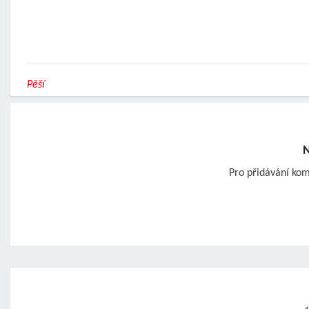
Pěší
N
Pro přidávání ko
Post
navigation