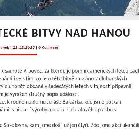
4.
ETECKÉ BITVY NAD HANOU
PO
STOPÁCH
Comments
ránek
|
22.12.2025
|
0 Comment
LETECKÉ
BITVY
NAD
m k samotě Vrbovec, za kterou je pomník amerických letců pad
HANOU
eznámili se s tím, co je o této bitvě zapsáno v dluhonských
ý dluhonští občané v šedesátých letech v tajnosti připevnili
 je vyražen stručný popis údálosti.
e, k rodnému domu Juráše Balcárka, kde jsme potkali
mil s historií výroby a osazení duralového plechu s
Sokolovna, kam jsme došli už jen čtyři. Zde jsme akci ukončili