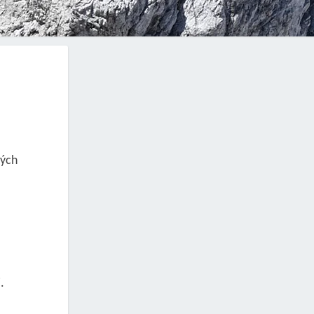
lých
.