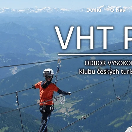
Domů
O Nás