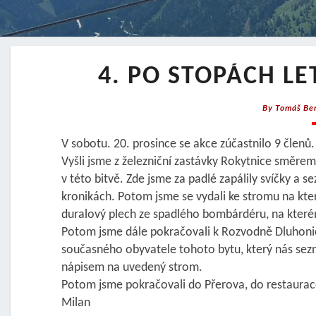
4. PO STOPÁCH L
By
Tomáš Be
V sobotu. 20. prosince se akce zúčastnilo 9 členů.
Vyšli jsme z železniční zastávky Rokytnice směre
v této bitvě. Zde jsme za padlé zapálily svíčky a s
kronikách. Potom jsme se vydali ke stromu na kter
duralový plech ze spadlého bombárdéru, na kterém
Potom jsme dále pokračovali k Rozvodně Dluhonic
současného obyvatele tohoto bytu, který nás sezná
nápisem na uvedený strom.
Potom jsme pokračovali do Přerova, do restaurace 
Milan