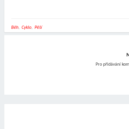
Běh
,
Cyklo
,
Pěší
N
Pro přidávání ko
Post
navigation