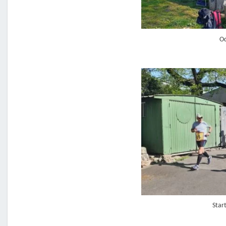
Od
Star