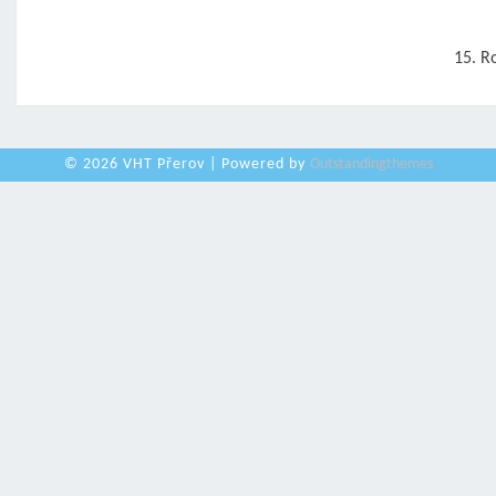
15. R
© 2026 VHT Přerov | Powered by
Outstandingthemes