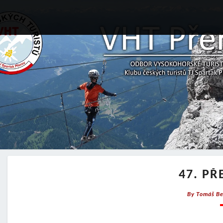
47. P
By
Tomáš Be