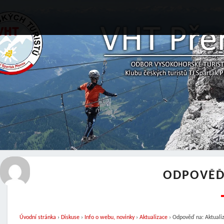
ODPOVĚĎ
Úvodní stránka
›
Diskuse
›
Info o webu, novinky
›
Aktualizace
›
Odpověď na: Aktuali